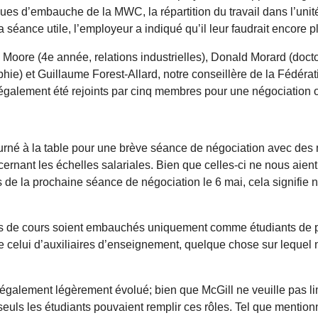
es d’embauche de la MWC, la répartition du travail dans l’unité
la séance utile, l’employeur a indiqué qu’il leur faudrait enco
Moore (4e année, relations industrielles), Donald Morard (doctor
ophie) et Guillaume Forest-Allard, notre conseillère de la Fédér
alement été rejoints par cinq membres pour une négociation o
urné à la table pour une brève séance de négociation avec des mi
ncernant les échelles salariales. Bien que celles-ci ne nous aie
rs de la prochaine séance de négociation le 6 mai, cela signif
ts de cours soient embauchés uniquement comme étudiants de prem
rs de celui d’auxiliaires d’enseignement, quelque chose sur leq
 également légèrement évolué; bien que McGill ne veuille pas li
seuls les étudiants pouvaient remplir ces rôles. Tel que mentio