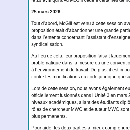
le 29 avril qui a vu McGill cédé à certaines de n
25 mars 2026
Tout d’abord, McGill est venu à cette session ave
proposition était d’abandonner une grande partie 
dans l’entente concernant l’assistant d’enseigne
syndicalisation.
Au lieu de cela, leur proposition faisait largemen
problématique dans la mesure où une convention 
à l’environnement de travail. De plus, il est im
contre les modifications du code juridique qui s
Lors de cette session, nous avons également eu 
officiellement fusionnés dans l’Unité 3 en mars 2
niveaux académiques, allant des étudiants diplô
rôles de chercheur MWC et de tuteur MWC sont as
plus permanents.
Pour aider les deux parties à mieux comprendre 