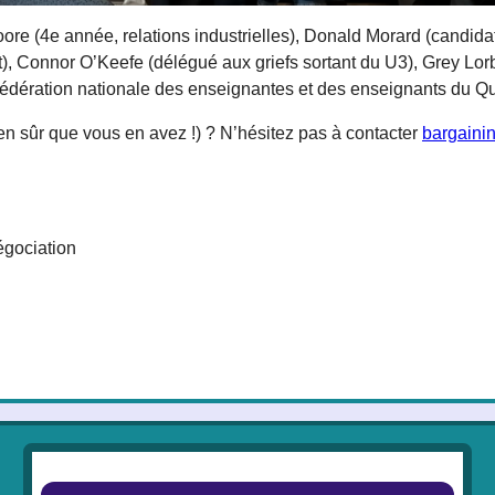
re (4e année, relations industrielles), Donald Morard (candidat
nt), Connor O’Keefe (délégué aux griefs sortant du U3), Grey Lor
a Fédération nationale des enseignantes et des enseignants du
en sûr que vous en avez !) ? N’hésitez pas à contacter
bargain
égociation