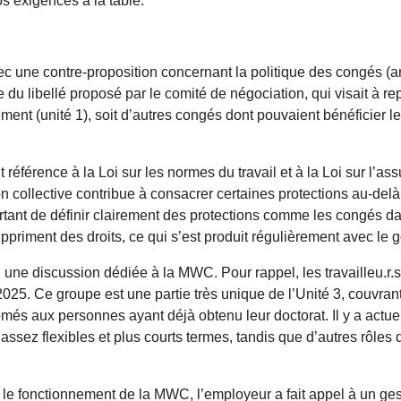
os exigences à la table.
c une contre-proposition concernant la politique des congés (arti
du libellé proposé par le comité de négociation, qui visait à rep
ment (unité 1), soit d’autres congés dont pouvaient bénéficier l
t référence à la Loi sur les normes du travail et à la Loi sur l’as
collective contribue à consacrer certaines protections au-delà
portant de définir clairement des protections comme les congés da
uppriment des droits, ce qui s’est produit régulièrement avec le
une discussion dédiée à la MWC. Pour rappel, les travailleu.r.s
025. Ce groupe est une partie très unique de l’Unité 3, couvrant 
més aux personnes ayant déjà obtenu leur doctorat. Il y a actu
sez flexibles et plus courts termes, tandis que d’autres rôles 
le fonctionnement de la MWC, l’employeur a fait appel à un gest